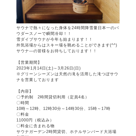
サウナで熱々になった身体を24時間降雪量日本一のパ
ウダースノーで瞬間冷却！！
雪ダイブサウナが今年も始まります！！
外気浴場からはスキー場を眺めることができます(^^)
サウナ―の皆様をお待ちしております！！
【営業期間】
2023年1月14日(土)～3月26日(日)
※グリーンシーズンは天然の滝を活用した滝つぼサウ
ナを営業しております
【内容】
〇予約制 2時間貸切利用（定員4名）
〇時間
10時～12時、12時30分～14時30分、15時～17時
〇料金
11000円（税込み）
〇料金に含まれる物
サウナガーデン2時間貸切、ホテルサンバード大浴場