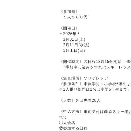
《参加費》
１人１００円
《開催日》
＊2026年＊
1月31日(土)
2月11日(水祝)
3月１日(日）
《開催時間》各日程12時15分開始 4
↑事前申し込みをすればスキーレッス
《集合場所》ソリゲレンデ
《参加条件》未就学児～小学校6年生ま
※2人乗り部門は1名は小学6年生まで
《人数》各回先着20人
《申込方法》事前受付は藤原スキー場
れて
①大会名
②参加する日程