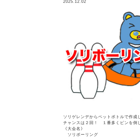
2025.12.02
ソリゲレンデからペットボトルで作成した
チャンスは２回！ １番多くピンを倒
《大会名》
ソリボーリング