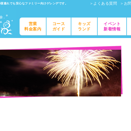
＞よくある質問
＞お
子様連れでも安心なファミリー向けゲレンデです。
営業
コース
キッズ
イベント
料金案内
ガイド
ランド
新着情報